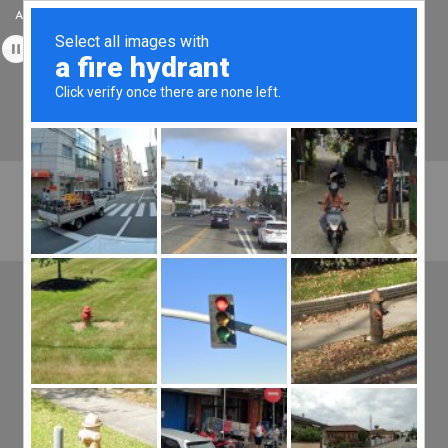
Accueil
Témoignages
Médias
Stages & Formations
Tantrikazen©, Massage à Bordeaux, Spécialiste du Tantra Traditionnel et
des Energies Quantiques en Aquitaine.
Tél :
06.49.45.22.20
Menu
Offres Spéciales
LA SOURCE EST EN
TOI…
02 Avr
La Source est en