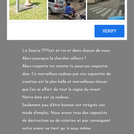
Toi…
Posted at 17:08h
in
Non classé
by
Sébastien
Tantrikazen©
0 Comments
0
Likes
Share
La Source
????
est en toi et dans chacun de nous.
Alors pourquoi la chercher ailleurs ?
Alors respecte toi comme tu pourrais respecter
dieu. Ce merveilleux cadeau par nos capacités de
creation est la plus belle et merveilleuse choses
que l’on ai offert de tout le règne du vivant.
Notre âme est ce cadeau…
Seulement peu d’être humain ont intégrés son
mode d’emploi. Nous avons tous des capacités
de destruction ou de création et par conséquent
notre avenir ne tient qu’ à nou
s même.