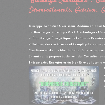
“Bioénergie Quantique©”, “Gé
Désenvoûtements, Guérison, G
Je m’appel Sébastien
Guérisseur Médium
et je suis
S
de
“Bioénergie Christique©”
et
“Géobiologies Qu
et
Équilibrage Énergétique
de la
Source Premièr
Pollutions
, des
cas Graves et Compliqués
je vous 
Caudéran
et dans le
Monde Entier
à distance pour
Enfants
et
j
e propose également des
Consultations
Thérapie
,des
Energies
et du
Bien Être
de façon à ê