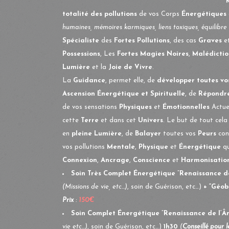
totalité des pollutions
de vos Corps
Énergétiques
humaines, mémoires karmiques, liens toxiques, équilibre
Spécialiste
des
Fortes Pollutions
, des cas
Graves
e
Possessions
, Les
Fortes Magies Noires
,
Malédictio
Lumière
et la
Joie de Vivre
.
La
Guidance
, permet elle, de
développer toutes vo
A
scension
Énergétique
et Spirituelle
, de
R
épondr
de vos sensations
Physiques
et
Émotionnelles
Actuel
cette
Terre
et dans cet
Univers
. Le but de tout cela
en
pleine Lumière
, de
Balayer
toutes vos
Peurs
con
vos pollutions
Mentale
,
Physique
et
Énergétique
qu
Connexion
,
Ancrage
,
Conscience
et
Harmonisation
Soin Très Complet
Énergétique
“
Renaissance d
(Missions de vie, etc…)
, soin de Guérison, etc…)
+ “Géo
Prix
:
150€
Soin Complet
Énergétique
“
Renaissance de l’
vie etc…)
, soin de Guérison, etc…)
1h30
(
Conseillé pour 