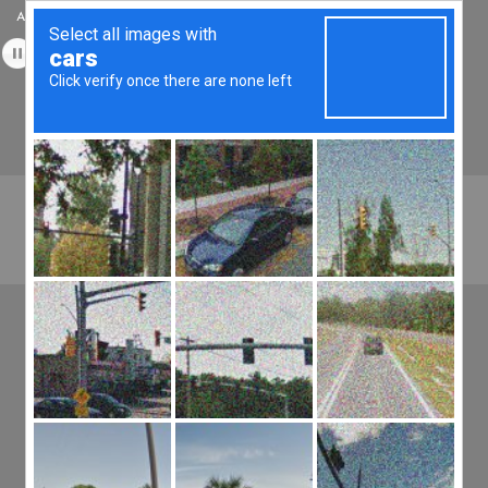
Accueil
Témoignages
Médias
Stages & Formations
Tantrikazen©, Massage à Bordeaux, Spécialiste du Tantra Traditionnel et
des Energies Quantiques en Aquitaine.
Tél :
06.49.45.22.20
Menu
Offres Spéciales
LA MEILLEURE
RÉPONSE C’EST LE
CALME
11 Jan
La meilleure réponse