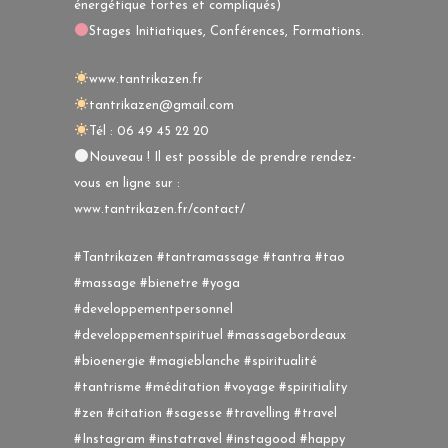
énergétique fortes et compliqués)
Stages Initiatiques, Conférences, Formations.
www.tantrikazen.fr
tantrikazen@gmail.com
Tél : 06 49 45 22 20
Nouveau ! Il est possible de prendre rendez-
vous en ligne sur :
www.tantrikazen.fr/contact/
#Tantrikazen #tantramassage #tantra #tao
#massage #bienetre #yoga
#developpementpersonnel
#developpementspirituel #massagebordeaux
#bioenergie #magieblanche #spiritualité
#tantrisme #méditation #voyage #spiritiality
#zen #citation #sagesse #travelling #travel
#Instagram #instatravel #instagood #happy