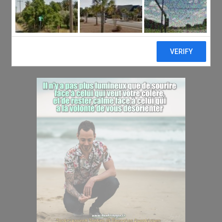
c’est le calme
Posted at 13:45h
in
Non classé
by
Sébastien
Tantrikazen©
0 Comments
0
Likes
Share