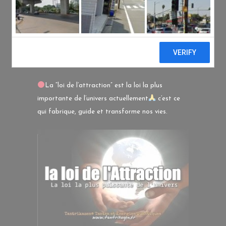
l’attraction aide ?
Posted at 18:01h
in
Non classé
by
Sébastien
Tantrikazen©
0 Comments
0
Likes
Share
La “loi de l’attraction” est la loi la plus
importante de l’univers actuellement
c’est ce
qui fabrique, guide et transforme nos vies.