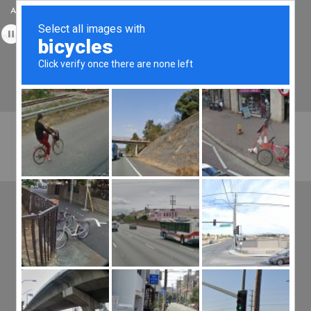
Accueil
Témoignages
Médias
Stages & Formations
Tantrikazen©, Massage à Bordeaux, Spécialiste du Tantra Traditionnel et
des Energies Quantiques en Aquitaine.
Tél :
06.49.45.22.20
Menu
Offres Spéciales
LA LOI DE
L’ATTRACTION AIDE ?
09 Nov
La loi de