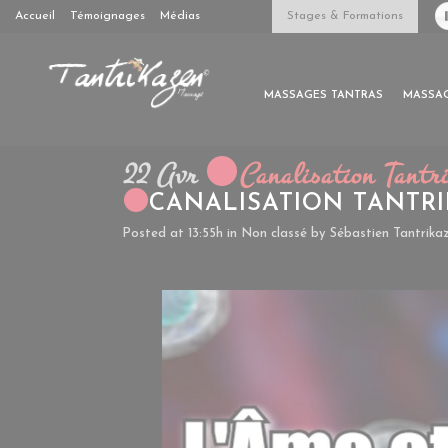
Accueil
Témoignages
Médias
Stages & Formations
MASSAGES TANTRAS
MASSAG
22 Avr
Canalisation Tantri
CANALISATION TANTRI
Posted at 13:55h
in
Non classé
by
Sébastien Tantrik