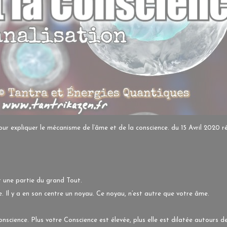
ur expliquer le mécanisme de l’âme et de la conscience. du 15 Avril 2020 r
 une partie du grand Tout.
. Il y a en son centre un noyau. Ce noyau, n’est autre que votre âme.
science. Plus votre Conscience est élevée, plus elle est dilatée autours d