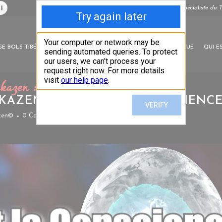
Tantrikazen©, Massage à Bordeaux, Spécialiste du T
E BOLS TIBÉTAINS
SOINS ENERGÉTIQUES
TARIFS
L’ÉTHIQUE
QUI E
kazen : l’Âme et la Conscience ?
KAZEN : L’ÂME ET LA CONSCIENCE
azen©
0 Comments
0
Likes
Share