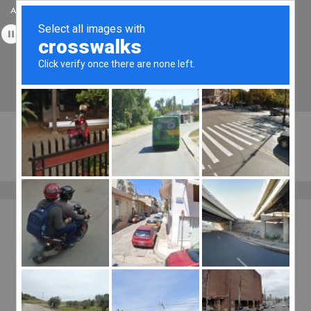
Accueil
Témoignages
Médias
Stages & Formations
Tantrikazen©, Massage à Bordeaux, Spécialiste du Tantra Traditionnel et
des Energies Quantiques en Aquitaine.
Tél :
06.49.45.22.20
Menu
Offres Spéciales
No posts were found.
ARCHIVE