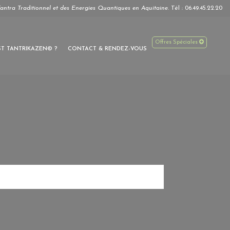
antra Traditionnel et des Energies Quantiques en Aquitaine.
Tél :
06.49.45.22.20
Offres Spéciales
ST TANTRIKAZEN© ?
CONTACT & RENDEZ-VOUS