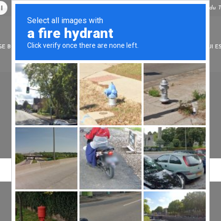
Tantrikazen©, Massage à Bordeaux, Spécialiste du T
E BOLS TIBÉTAINS
SOINS ENERGÉTIQUES
TARIFS
L’ÉTHIQUE
QUI E